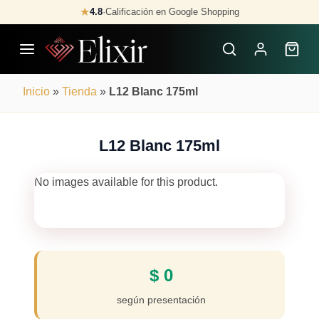
Skip
★
4.8
·
Calificación en Google Shopping
Buscar
to
Perfumes
content
×
Inicio
»
Tienda
»
L12 Blanc 175ml
L12 Blanc 175ml
No images available for this product.
$
0
según presentación