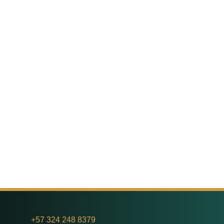
+
57 324 248 8379