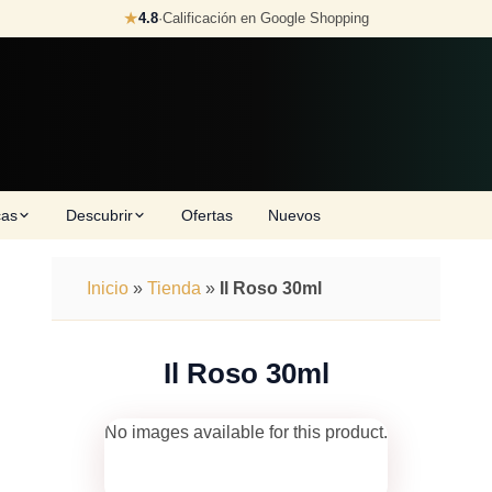
★
4.8
·
Calificación en Google Shopping
cas
Descubrir
Ofertas
Nuevos
Inicio
»
Tienda
»
Il Roso 30ml
Il Roso 30ml
No images available for this product.