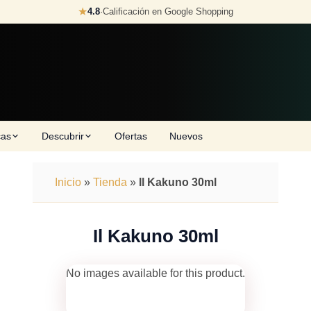
★
4.8
·
Calificación en Google Shopping
cas
Descubrir
Ofertas
Nuevos
Inicio
»
Tienda
»
Il Kakuno 30ml
Il Kakuno 30ml
No images available for this product.