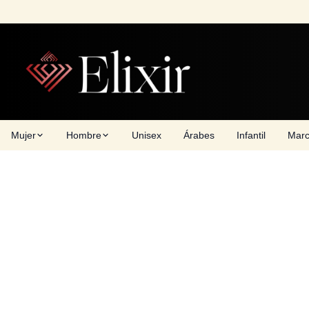
Skip
to
content
Mujer
Hombre
Unisex
Árabes
Infantil
Mar