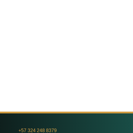
+
57 324 248 8379