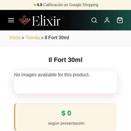
Skip
★
4.8
·
Calificación en Google Shopping
Buscar
to
Perfumes
content
×
Inicio
»
Tienda
»
Il Fort 30ml
Il Fort 30ml
No images available for this product.
$
0
según presentación