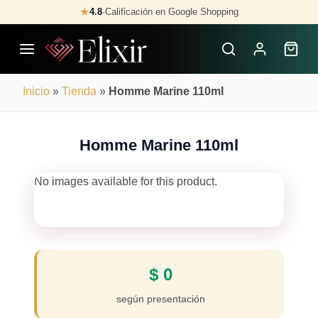
Skip
★
4.8
·
Calificación en Google Shopping
Buscar
to
Perfumes
content
×
Inicio
»
Tienda
»
Homme Marine 110ml
Homme Marine 110ml
No images available for this product.
$
0
según presentación