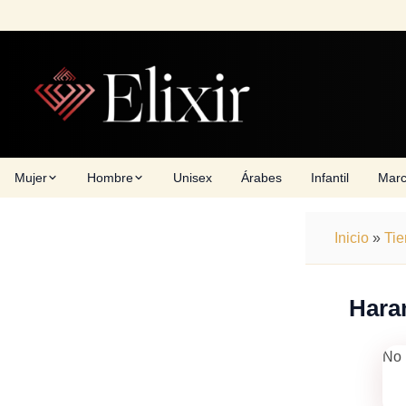
Skip
to
content
Mujer
Hombre
Unisex
Árabes
Infantil
Mar
Inicio
»
Ti
Hara
No 