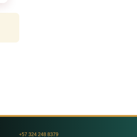
+
57 324 248 8379