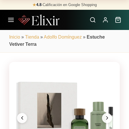
Skip
★
4.8
·
Calificación en Google Shopping
Buscar
to
Perfumes
content
×
Inicio
»
Tienda
»
Adolfo Domínguez
»
Estuche
Vetiver Terra