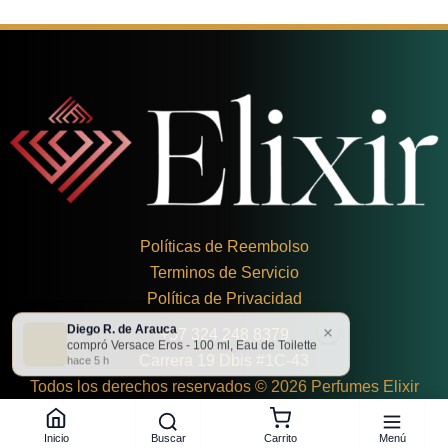
Políticas de Reembolso
Terminos de Servicio
Política de Privacidad
Diego R. de Arauca
×
+
57 324 248 8379
compró Versace Eros - 100 ml, Eau de Toilette
Carrera 19 Dbis #1C-43
hace 5 h
Todos los derechos reservados © 2026 Perfumes Elixir
Buscar
Menú
Inicio
Carrito