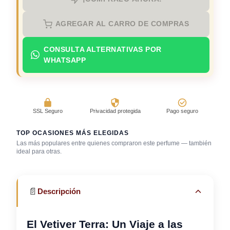
AGREGAR AL CARRO DE COMPRAS
CONSULTA ALTERNATIVAS POR
WHATSAPP
SSL Seguro
Privacidad protegida
Pago seguro
TOP OCASIONES MÁS ELEGIDAS
Las más populares entre quienes compraron este perfume — también
Después de la
Salida casual de
ideal para otras.
ducha
día
Trabajo en oficina
📄
Descripción
El Vetiver Terra: Un Viaje a las