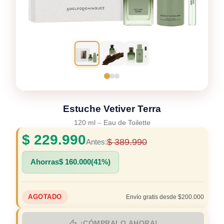
Estuche Vetiver Terra
120 ml
–
Eau de Toilette
$
229.990
$
389.990
Antes:
Ahorras
$
160.000
(41%)
AGOTADO
Envío gratis desde $200.000
¡CÓMPRALO AHORA!