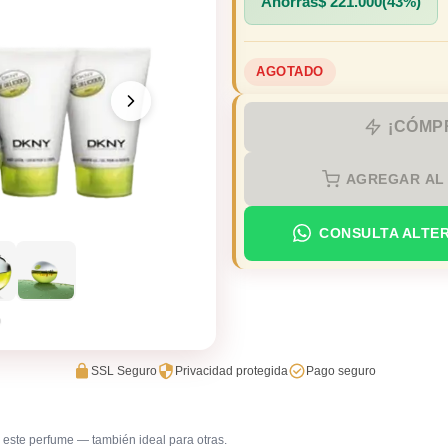
Ahorras
$
221.000
(43%)
AGOTADO
¡CÓMP
AGREGAR AL
CONSULTA ALTE
SSL Seguro
Privacidad protegida
Pago seguro
este perfume — también ideal para otras.
Trabajo en oficina
Uso diar