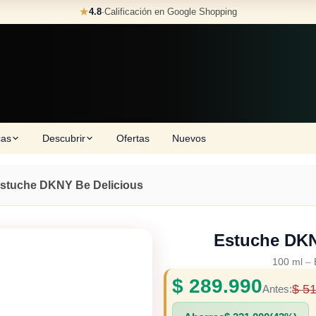
★
4.8
·
Calificación en Google Shopping
cas
Descubrir
Ofertas
Nuevos
stuche DKNY Be Delicious
Estuche DKN
100 ml
–
$
289.990
$
51
Antes: