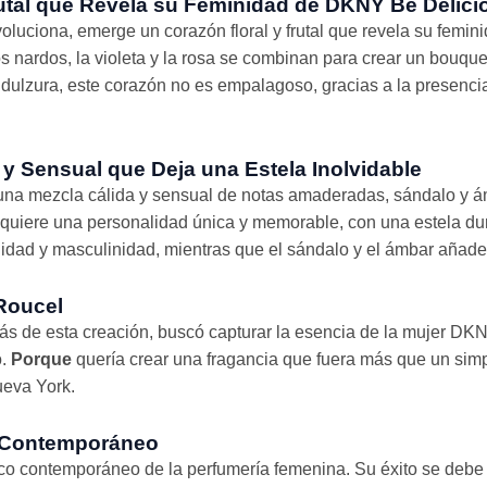
rutal que Revela su Feminidad de DKNY Be Delici
oluciona, emerge un corazón floral y frutal que revela su femi
 los nardos, la violeta y la rosa se combinan para crear un bouqu
u dulzura, este corazón no es empalagoso, gracias a la presenci
 Sensual que Deja una Estela Inolvidable
una mezcla cálida y sensual de notas amaderadas, sándalo y 
quiere una personalidad única y memorable, con una estela dur
dad y masculinidad, mientras que el sándalo y el ámbar añade
Roucel
rás de esta creación, buscó capturar la esencia de la mujer DK
o.
Porque
quería crear una fragancia que fuera más que un sim
ueva York.
o Contemporáneo
ico contemporáneo de la perfumería femenina. Su éxito se debe