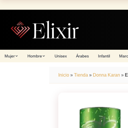
Skip
to
content
Mujer
Hombre
Unisex
Árabes
Infantil
Mar
Inicio
»
Tienda
»
Donna Karan
»
E