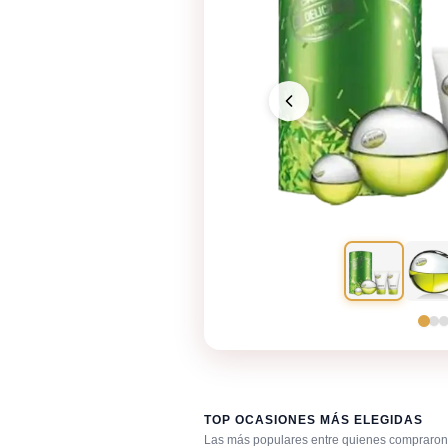
TOP OCASIONES MÁS ELEGIDAS
Las más populares entre quienes compraron 
Día caluroso / clima cálido