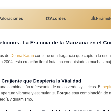
🎨
🔺
Valoraciones
Acordes
Pirámid
licious: La Esencia de la Manzana en el C
ous de
Donna Karan
contiene una fragancia que captura la esen
n 2004, esta creación floral frutal ha conquistado a muchas mu
Crujiente que Despierta la Vitalidad
una combinación refrescante de notas verdes y cítricas. El
pepi
 apertura vibrante y estimulante.
Porque
esta combinación de no
ergía y dinamismo.