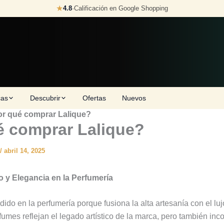
★
4.8
·
Calificación en Google Shopping
cas
Descubrir
Ofertas
Nuevos
r qué comprar Lalique?
é comprar Lalique?
/
abril 14, 2025
jo y Elegancia en la Perfumería
dido en la perfumería porque fusiona la alta artesanía con el lu
fumes reflejan el legado artístico de la marca, pero también in