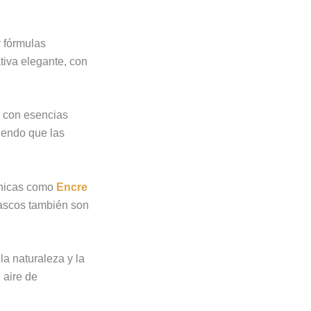
y fórmulas
tiva elegante, con
s con esencias
tiendo que las
cónicas como
Encre
frascos también son
la naturaleza y la
 aire de