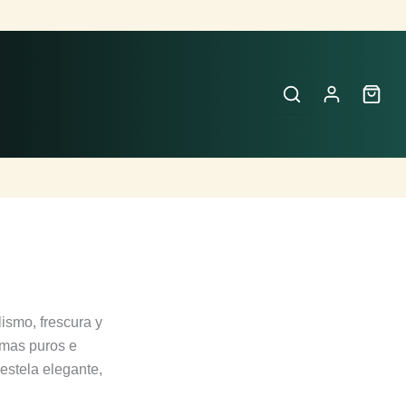
ismo, frescura y
romas puros e
estela elegante,