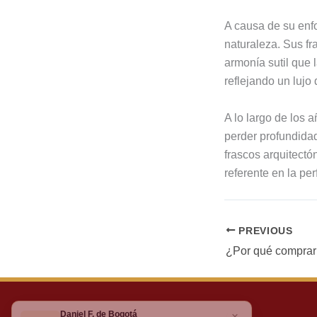
A causa de su enf
naturaleza. Sus fr
armonía sutil que
reflejando un lujo 
A lo largo de los 
perder profundida
frascos arquitectó
referente en la pe
PREVIOUS
¿Por qué compra
Daniel F. de Bogotá
×