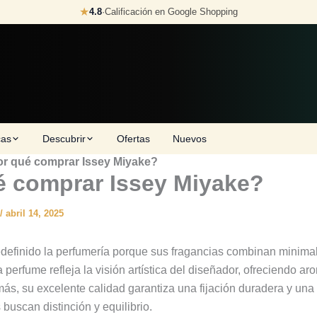
★
4.8
·
Calificación en Google Shopping
cas
Descubrir
Ofertas
Nuevos
r qué comprar Issey Miyake?
é comprar Issey Miyake?
/
abril 14, 2025
edefinido la perfumería porque sus fragancias combinan minimal
a perfume refleja la visión artística del diseñador, ofreciendo a
s, su excelente calidad garantiza una fijación duradera y una 
 buscan distinción y equilibrio.