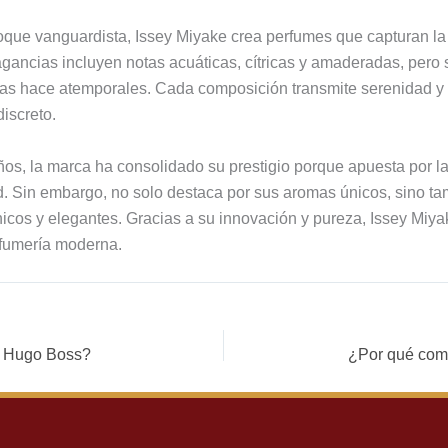
oque vanguardista, Issey Miyake crea perfumes que capturan la
agancias incluyen notas acuáticas, cítricas y amaderadas, pero
 las hace atemporales. Cada composición transmite serenidad y 
discreto.
años, la marca ha consolidado su prestigio porque apuesta por la
d. Sin embargo, no solo destaca por sus aromas únicos, sino ta
nicos y elegantes. Gracias a su innovación y pureza, Issey Miy
rfumería moderna.
r Hugo Boss?
¿Por qué com