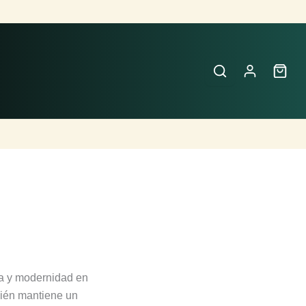
ra y modernidad en
mbién mantiene un