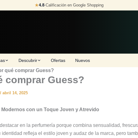
★
4.8
·
Calificación en Google Shopping
cas
Descubrir
Ofertas
Nuevos
or qué comprar Guess?
é comprar Guess?
/
abril 14, 2025
 Modernos con un Toque Joven y Atrevido
destacar en la perfumería porque combina sensualidad, frescu
 identidad refleja el estilo joven y audaz de la marca, pero ta