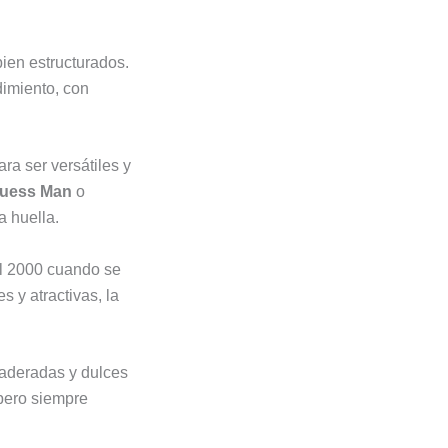
bien estructurados.
dimiento, con
a ser versátiles y
uess Man
o
a huella.
el 2000 cuando se
 y atractivas, la
maderadas y dulces
 pero siempre