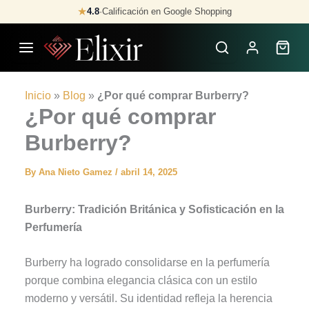
Skip
★
4.8
·
Calificación en Google Shopping
to
content
Inicio
»
Blog
»
¿Por qué comprar Burberry?
¿Por qué comprar
Burberry?
By
Ana Nieto Gamez
/
abril 14, 2025
Burberry: Tradición Británica y Sofisticación en la
Perfumería
Burberry ha logrado consolidarse en la perfumería
porque combina elegancia clásica con un estilo
moderno y versátil. Su identidad refleja la herencia