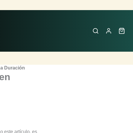
ga Duración
 en
 este artículo, es