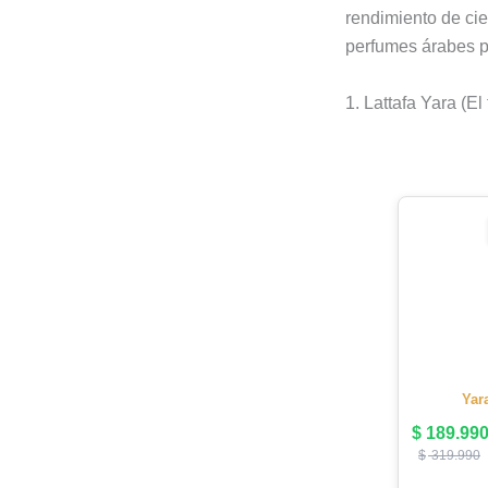
rendimiento de cie
perfumes árabes pa
1. Lattafa Yara (El
Yar
$
189.99
$
319.990