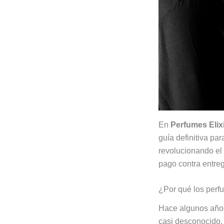
En
Perfumes Elix
guía definitiva pa
revolucionando el
pago contra entre
¿Por qué los perf
Hace algunos años
casi desconocido.