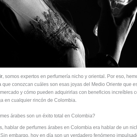
ir
, somos expertos en perfumería nicho y oriental. Por eso, hem
ra que conozcan cuáles son esas joyas del Medio Oriente que e
 mercado y cómo pueden adquirirlas con beneficios increíbles c
ga en cualquier rincón de Colombia.
umes árabes son un éxito total en Colombia?
, hablar de perfumes árabes en Colombia era hablar de un ni
 Sin embargo, hoy en día son un verdadero fenómeno impulsad