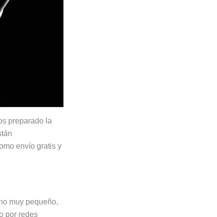
os preparado la
stán
omo envío gratis y
cho muy pequeño,
o por redes