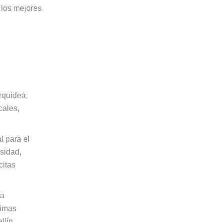
n los mejores
quídea,
cales,
l para el
rsidad,
citas
ta
limas
lín,