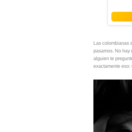
Las colombianas s
pasamos. No hay na
alguien te pregunt
exactamente eso: 