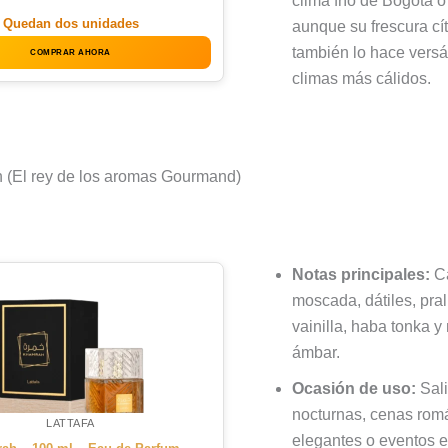
clima frío de Bogotá o
Quedan dos unidades
aunque su frescura cítr
también lo hace versát
COMPRAR AHORA
climas más cálidos.
h (El rey de los aromas Gourmand)
Notas principales:
Ca
moscada, dátiles, pral
vainilla, haba tonka 
ámbar.
Ocasión de uso:
Sal
nocturnas, cenas rom
LATTAFA
elegantes o eventos 