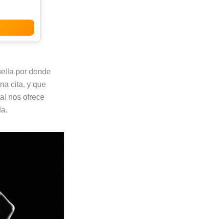
ella por donde
na cita, y que
tal nos ofrece
da.