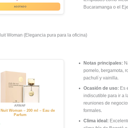
Bucaramanga o el Eje
AGOTADO
uit Woman (Elegancia pura para la oficina)
Notas principales:
Na
pomelo, bergamota, ro
pachulí y vainilla.
Ocasión de uso:
Es e
indiscutible para ir a l
reuniones de negocio
ARMAF
formales.
 Nuit Woman – 200 ml – Eau de
Parfum
Clima ideal:
Excelente
0