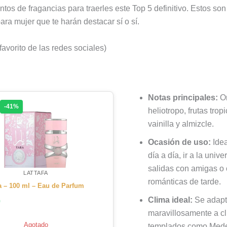
ntos de fragancias para traerles este Top 5 definitivo. Estos so
ra mujer que te harán destacar sí o sí.
 favorito de las redes sociales)
Notas principales:
Or
-41%
heliotropo, frutas tropi
vainilla y almizcle.
Ocasión de uso:
Idea
día a día, ir a la unive
salidas con amigas o 
LATTAFA
románticas de tarde.
a – 100 ml – Eau de Parfum
Clima ideal:
Se adap
0
maravillosamente a c
Agotado
templados como Medel