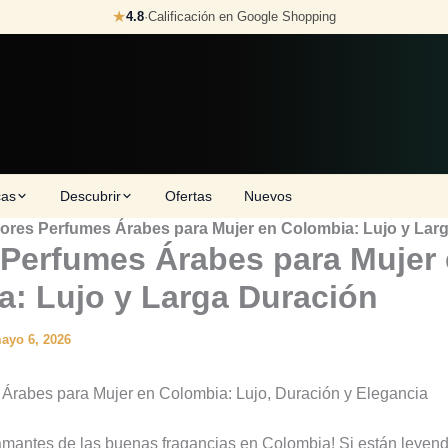
★
4.8
·
Calificación en Google Shopping
cas
Descubrir
Ofertas
Nuevos
ores Perfumes Árabes para Mujer en Colombia: Lujo y Lar
 Perfumes Árabes para Mujer
a: Lujo y Larga Duración
ayo 6, 2026
Árabes para Mujer en Colombia: Lujo, Duración y Elegancia
amantes de las buenas fragancias en Colombia! Si están leyendo