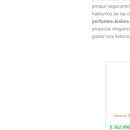
porque segurament
hablamos de las c
perfumes árabes
proyectar elegancia
gastar una fortuna
Veneno B
$
362.99