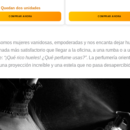
Quedan dos unidades
COMPRAR AHORA
COMPRAR AHORA
omos mujeres vanidosas, empoderadas y nos encanta dejar hu
da más satisfactorio que llegar a la oficina, a una rumba o a u
e:
“¡Qué rico hueles! ¿Qué perfume usas?”
. La perfumería orien
una proyección increíble y una estela que no pasa desapercibi