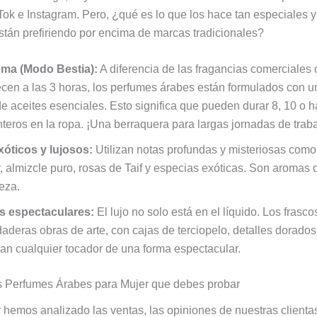
ok e Instagram. Pero, ¿qué es lo que los hace tan especiales y
stán prefiriendo por encima de marcas tradicionales?
ema (Modo Bestia):
A diferencia de las fragancias comerciales
en a las 3 horas, los perfumes árabes están formulados con un
e aceites esenciales. Esto significa que pueden durar 8, 10 o 
enteros en la ropa. ¡Una berraquera para largas jornadas de traba
xóticos y lujosos:
Utilizan notas profundas y misteriosas com
, almizcle puro, rosas de Taif y especias exóticas. Son aromas 
eza.
s espectaculares:
El lujo no solo está en el líquido. Los frasc
aderas obras de arte, con cajas de terciopelo, detalles dorados 
n cualquier tocador de una forma espectacular.
s Perfumes Árabes para Mujer que debes probar
 hemos analizado las ventas, las opiniones de nuestras clienta