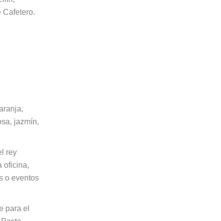
 Cafetero.
ranja,
sa, jazmín,
l rey
a oficina,
s o eventos
 para el