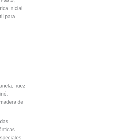
 Pasto,
ica inicial
il para
nela, nuez
iné,
y madera de
idas
ánticas
especiales