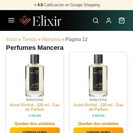
Skip
★
4.8
·
Calificación en Google Shopping
to
content
Inicio
»
Tienda
»
Mancera
»
Página 12
Perfumes Mancera
MANCERA
MANCERA
Aoud Orchid - 120 ml - Eau
Aoud Orchid - 120 ml - Eau
de Parfum
de Parfum
$
590.000
$
590.000
Quedan dos unidades
Quedan dos unidades
COMPRAR AHORA
COMPRAR AHORA