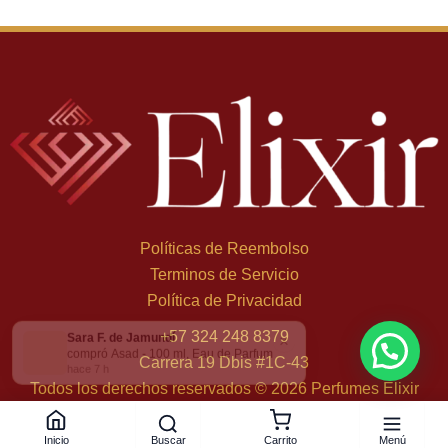
Políticas de Reembolso
Terminos de Servicio
Política de Privacidad
Sara F. de Jamundí
×
+
57 324 248 8379
compró Asad - 100 ml, Eau de Parfum
Carrera 19 Dbis #1C-43
hace 7 h
Todos los derechos reservados © 2026 Perfumes Elixir
Buscar
Menú
Inicio
Carrito