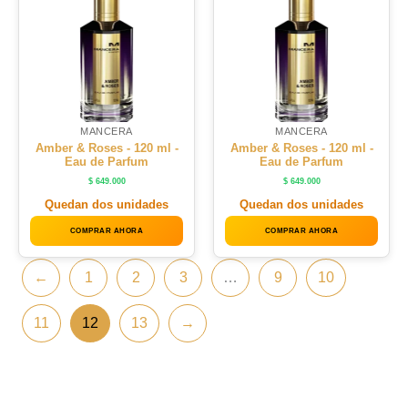
MANCERA
MANCERA
Amber & Roses - 120 ml -
Amber & Roses - 120 ml -
Eau de Parfum
Eau de Parfum
$
649.000
$
649.000
Quedan dos unidades
Quedan dos unidades
COMPRAR AHORA
COMPRAR AHORA
←
1
2
3
…
9
10
11
12
13
→