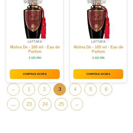
LATTAFA
LATTAFA
Mohra De - 100 ml - Eau de
Mohra De - 100 ml - Eau de
Parfum
Parfum
$
225.990
$
225.990
COMPRAR AHORA
COMPRAR AHORA
←
1
2
3
4
5
6
…
23
24
25
→