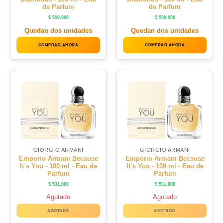
de Parfum
de Parfum
$
590.000
$
590.000
Quedan dos unidades
Quedan dos unidades
COMPRAR AHORA
COMPRAR AHORA
GIORGIO ARMANI
GIORGIO ARMANI
Emporio Armani Because
Emporio Armani Because
It´s You - 100 ml - Eau de
It´s You - 100 ml - Eau de
Parfum
Parfum
$
531.000
$
531.000
Agotado
Agotado
AGOTADO
AGOTADO