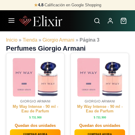
Skip
★
4.8
·
Calificación en Google Shopping
to
content
Inicio
»
Tienda
»
Giorgio Armani
»
Página 3
Perfumes Giorgio Armani
GIORGIO ARMANI
GIORGIO ARMANI
My Way Intense - 90 ml -
My Way Intense - 90 ml -
Eau de Parfum
Eau de Parfum
$
731.900
$
731.900
Quedan dos unidades
Quedan dos unidades
COMPRAR AHORA
COMPRAR AHORA