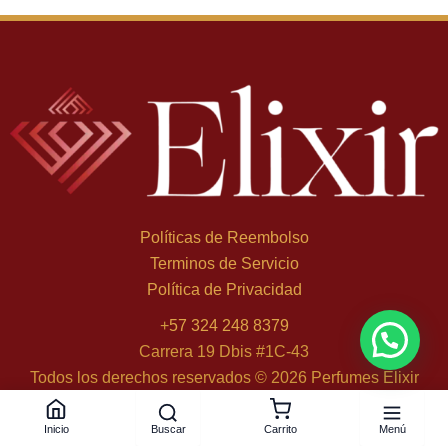
Políticas de Reembolso
Terminos de Servicio
Política de Privacidad
+
57 324 248 8379
Valentina C. de Sogamoso
×
compró Set Stallion 53 2 Piezas - 100 ml, Eau de Parfum
Carrera 19 Dbis #1C-43
hace 1 h
Todos los derechos reservados © 2026 Perfumes Elixir
Buscar
Menú
Inicio
Carrito