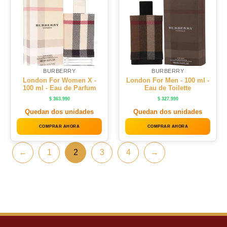
BURBERRY
BURBERRY
London For Women X -
London For Men - 100 ml -
100 ml - Eau de Parfum
Eau de Toilette
$
363.990
$
327.990
Quedan dos unidades
Quedan dos unidades
COMPRAR AHORA
COMPRAR AHORA
←
1
2
3
4
→