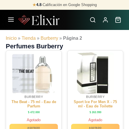
Skip
★
4.8
·
Calificación en Google Shopping
to
content
Inicio
»
Tienda
»
Burberry
»
Página 2
Perfumes Burberry
BURBERRY
BURBERRY
The Beat - 75 ml - Eau de
Sport Ice For Men X - 75
Parfum
ml - Eau de Toilette
$
472.000
$
263.990
Agotado
Agotado
AGOTADO
AGOTADO