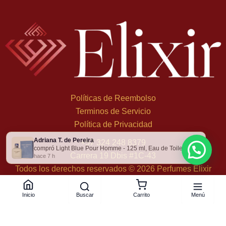
Políticas de Reembolso
Terminos de Servicio
Política de Privacidad
Adriana T. de Pereira
×
+
57 324 248 8379
compró Light Blue Pour Homme - 125 ml, Eau de Toilette
Carrera 19 Dbis #1C-43
hace 7 h
Todos los derechos reservados © 2026 Perfumes Elixir
Buscar
Menú
Inicio
Carrito