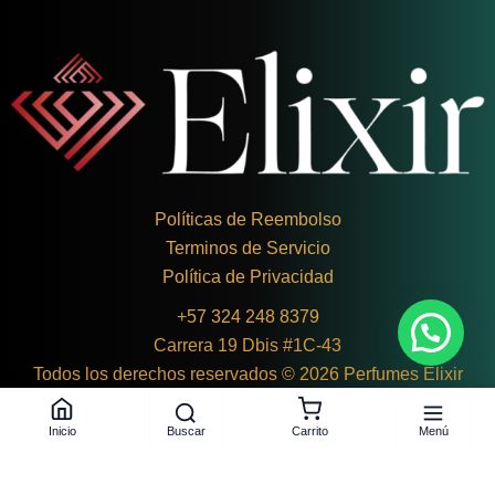
Políticas de Reembolso
Terminos de Servicio
Política de Privacidad
+
57 324 248 8379
Alejandra R. de Copacabana
×
compró Invictus Victory - 100 ml, Eau de Parfum
Carrera 19 Dbis #1C-43
hace 3 h
Todos los derechos reservados © 2026 Perfumes Elixir
Buscar
Menú
Inicio
Carrito