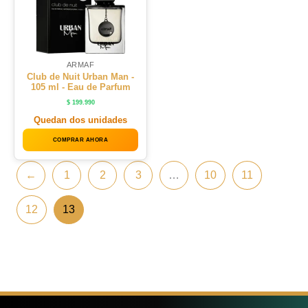
ARMAF
Club de Nuit Urban Man -
105 ml - Eau de Parfum
$
199.990
Quedan dos unidades
COMPRAR AHORA
←
1
2
3
…
10
11
12
13