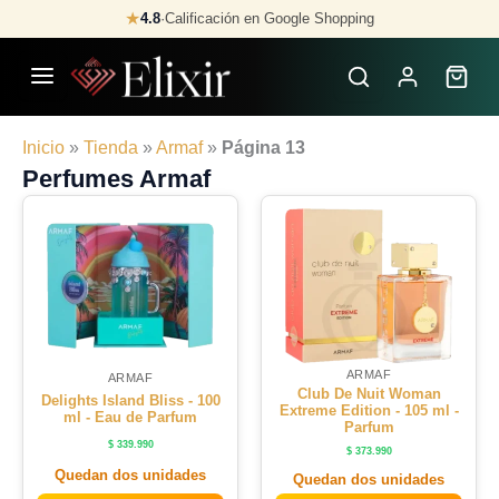
Skip
★
4.8
·
Calificación en Google Shopping
to
content
Inicio
»
Tienda
»
Armaf
»
Página 13
Perfumes Armaf
ARMAF
ARMAF
Club De Nuit Woman
Delights Island Bliss - 100
Extreme Edition - 105 ml -
ml - Eau de Parfum
Parfum
$
339.990
$
373.990
Quedan dos unidades
Quedan dos unidades