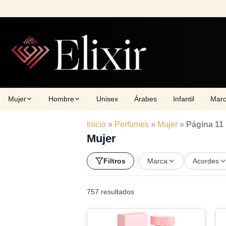
Skip
to
content
Mujer
Hombre
Unisex
Árabes
Infantil
Mar
Inicio
»
Perfumes
»
Mujer
»
Página 11
Mujer
Filtros
Marca
Acordes
757 resultados